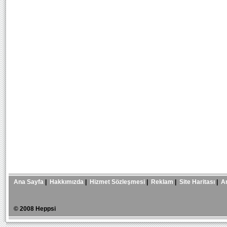
Ana Sayfa
|
Hakkımızda
|
Hizmet Sözleşmesi
|
Reklam
|
Site Haritası
|
A
© 2008 Heppsi